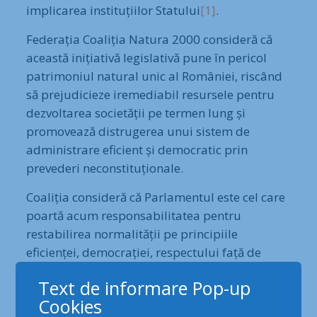
implicarea instituțiilor Statului
[1]
.
Federația Coaliția Natura 2000 consideră că
această inițiativă legislativă pune în pericol
patrimoniul natural unic al României, riscând
să prejudicieze iremediabil resursele pentru
dezvoltarea societății pe termen lung și
promovează distrugerea unui sistem de
administrare eficient și democratic prin
prevederi neconstituționale.
Coaliția consideră că Parlamentul este cel care
poartă acum responsabilitatea pentru
restabilirea normalității pe principiile
eficienței, democrației, respectului față de
valorile de patrimoniu ale țării și acesta are
Text de informare Pop-up
acum sarcina să responsabilizeze instituțiile
Cookies
Statului să acționeze în interesul comunităților