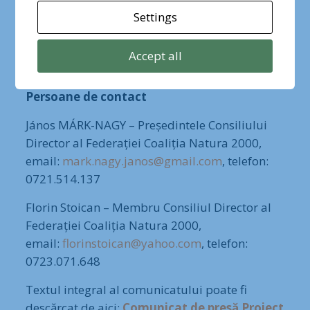
experiență practică de management, așa
Settings
cum prevede Regulamentul Camerei
Deputaților, asigurând un proces
Accept all
democratic.
Persoane de contact
János MÁRK-NAGY – Președintele Consiliului
Director al Federației Coaliția Natura 2000,
email:
mark.nagy.janos@gmail.com
, telefon:
0721.514.137
Florin Stoican – Membru Consiliul Director al
Federației Coaliția Natura 2000,
email:
florinstoican@yahoo.com
, telefon:
0723.071.648
Textul integral al comunicatului poate fi
descărcat de aici:
Comunicat de presă Proiect