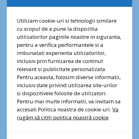
locale și al societății.
În acest context, Federația Coaliția Natura
Utilizam cookie-uri si tehnologii similare
2000 solicită Parlamentului:
cu scopul de a pune la dispozitia
✕
utilizatorilor paginile noastre in siguranta,
să asigure cadrul legal pentru un sistem de
pentru a verifica performantele si a
administrare al ariilor protejate eficient și
Dragi prieteni ai naturii urbane,
imbunatati experienta utilizatorilor,
democratic, care să folosească capacitatea
vocea voastră contează. Semnați
inclusiv prin furnizarea de continut
deja existentă, în dezvoltarea căreia au fost
și distribuiți petiția pentru
relevant si publicitate personalizata.
investite resursele societății în ultimii 20 de
protecția Pădurii Băneasa!
Pentru aceasta, folosim diverse informatii,
ani și care să genereze beneficii reale
inclusiv date privind utilizarea site-urilor
pentru societate.
si dispozitivele folosite de utilizatori.
Semnez pentru Pădurea
să organizeze dezbateri reale pe
Băneasa
Pentru mai multe informatii, va invitam sa
propunerea de lege aflată acum pe masa
accesati Politica noastra de cookie-uri.
Va
deputaților prin invitarea la masa
rugăm să citiți politica noastră cookie
dialogului a tuturor factorilor interesați, cu
precădere a organizațiilor și indivizilor care
dispun de expertiza în acest domeniu și de