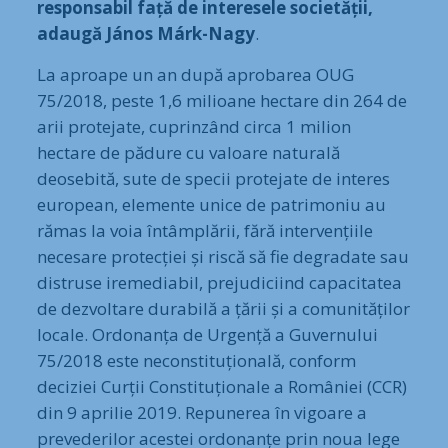
responsabil față de interesele societății,
adaugă János Márk-Nagy
.
La aproape un an după aprobarea OUG
75/2018, peste 1,6 milioane hectare din 264 de
arii protejate, cuprinzând circa 1 milion
hectare de pădure cu valoare naturală
deosebită, sute de specii protejate de interes
european, elemente unice de patrimoniu au
rămas la voia întâmplării, fără intervențiile
necesare protecției și riscă să fie degradate sau
distruse iremediabil, prejudiciind capacitatea
de dezvoltare durabilă a țării și a comunităților
locale. Ordonanța de Urgență a Guvernului
75/2018 este neconstituțională, conform
deciziei Curții Constituționale a României (CCR)
din 9 aprilie 2019. Repunerea în vigoare a
prevederilor acestei ordonanțe prin noua lege