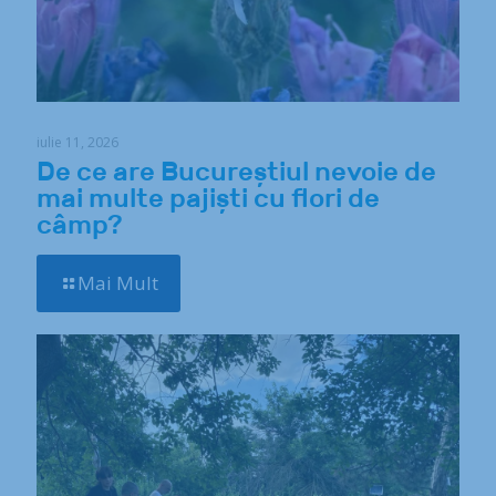
iulie 11, 2026
De ce are Bucureștiul nevoie de
mai multe pajiști cu flori de
câmp?
Mai Mult