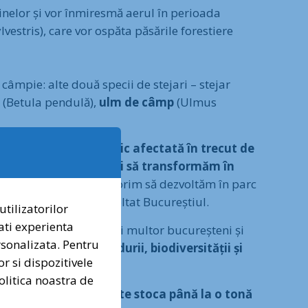
binelor și vor înmiresmă aerul în perioada
vestris), care vor ospăta păsările forestiere
âmpie: alte două specii de stejari – stejar
n
(Betula pendulă),
ulm de câmp
(Ulmus
a
lor cu o
zonă puternic afectată în trecut de
construim ecologic și să transformăm în
✕
Pădurea Văcărești
. Dorim să dezvoltăm în parc
are ulterior s-a dezvoltat Bucureștiul.
utilizatorilor
ati experienta
i naturii urbane, vocea voastră contează.
Dorim să arătăm cât mai multor bucureșteni și
ersonalizata. Pentru
ți petiția pentru protecția Pădurii Băneasa!
ortanța
crucială a
pădurii, biodiversității și
or si dispozitivele
olitica noastra de
nez pentru Pădurea Băneasa
uns la maturitate poate stoca până la o tonă