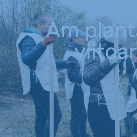
Am plant
viitoa