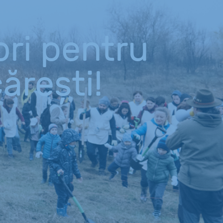
ri pentru
ărești!