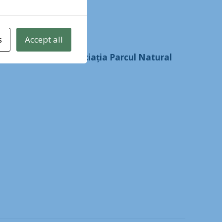
s
Accept all
) în parteneriat cu
Asociația Parcul Natural