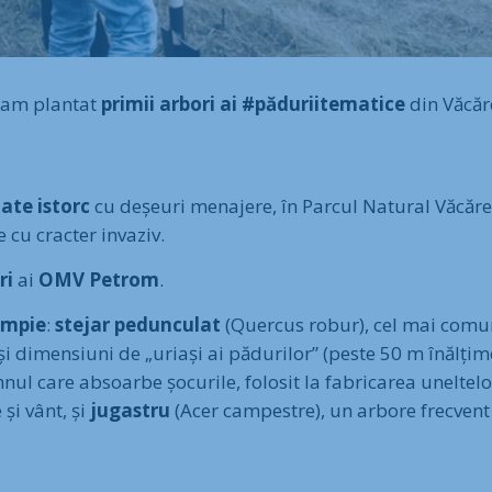
, am plantat
primii arbori ai #păduriitematice
din Văcăr
ate istorc
cu deșeuri menajere, în Parcul Natural Văcăreșt
e cu cracter invaziv.
ri
ai
OMV Petrom
.
câmpie
:
stejar pedunculat
(Quercus robur), cel mai comun 
 și dimensiuni de „uriași ai pădurilor” (peste 50 m înălțim
ul care absoarbe șocurile, folosit la fabricarea uneltelor
și vânt, și
jugastru
(Acer campestre), un arbore frecvent î