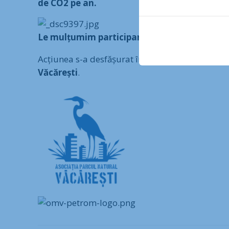
de CO2 pe an.
Le mulțumim participanților!
Acțiunea s-a desfășurat în cadrul proiectului
Ț
Văcărești
.