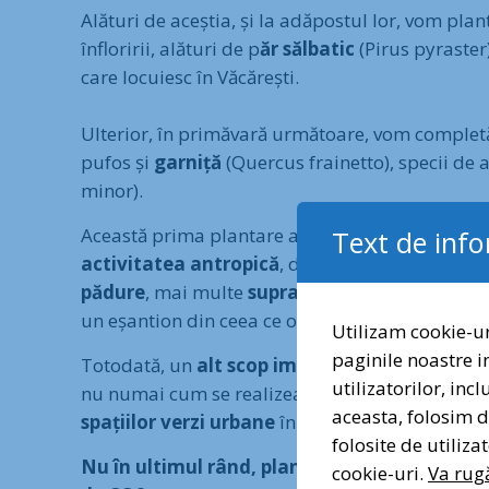
Alături de aceștia, și la adăpostul lor, vom pla
înfloririi, alături de p
ăr sălbatic
(Pirus pyraster
care locuiesc în Văcărești.
Ulterior, în primăvară următoare, vom completă 
pufos și
garniță
(Quercus frainetto), specii de 
minor).
Această prima plantare are un
rol experiment
Text de inf
activitatea antropică
, din zona urbană a celui
pădure
, mai multe
suprafețe puternic
degra
un eșantion din ceea ce odinioară se numea
#C
Utilizam cookie-ur
paginile noastre i
Totodată, un
alt scop important al plantării
,
utilizatorilor, inc
nu numai cum se realizează și îngrijește o pla
aceasta, folosim di
spațiilor verzi urbane
în asigurarea unui
trăi
folosite de utiliz
Nu în ultimul rând, plantăm pentru creșterea
cookie-uri.
Va rugă