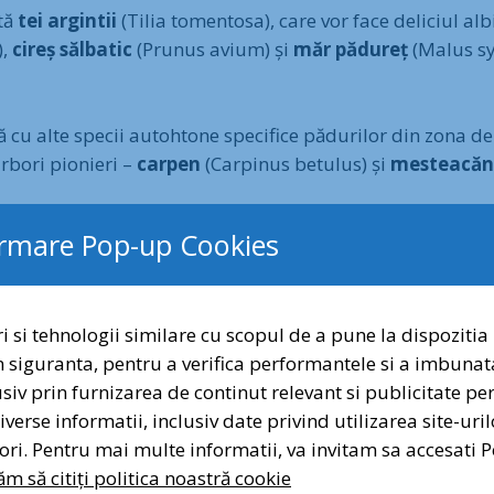
ntă
tei argintii
(Tilia tomentosa), care vor face deliciul al
),
cireș sălbatic
(Prunus avium) și
măr pădureț
(Malus syl
cu alte specii autohtone specifice pădurilor din zona de c
arbori pionieri –
carpen
(Carpinus betulus) și
mesteacă
al
. Dorim să urmărim
dinamica speciilor
și
acomodare
ormare Pop-up Cookies
 mai aglomerat oraș al țării. În anii următori, dorim să r
e
date
din parc, însumând cca
30 hectare
, care vor deveni
odriiVlăsiei
– pădurile seculare care acopereau zona pe c
i si tehnologii similare cu scopul de a pune la dispozitia 
n siguranta, pentru a verifica performantele si a imbunat
Dragi prieteni a
 la fel ca și al celor care vor urmă, este și unul
educativ
. 
lusiv prin furnizarea de continut relevant si publicitate p
Semnați și distribui
ntație până când devine pădure și să-i învățăm despre
imp
verse informatii, inclusiv date privind utilizarea site-uril
 sănătos
în mediul urban tot mai poluat.
atori. Pentru mai multe informatii, va invitam sa accesati P
Sem
 capacității parcului de stocare a CO2. Un arbore aj
m să citiți politica noastră cookie