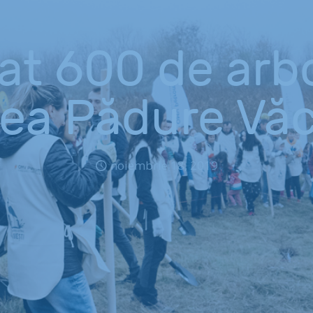
at 600 de arbo
rea Pădure Văc
noiembrie 18, 2019