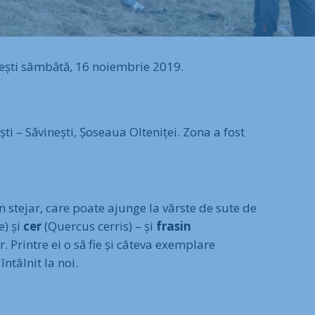
ești sâmbătă, 16 noiembrie 2019.
i – Săvinești, Șoseaua Olteniței. Zona a fost
stejar, care poate ajunge la vârste de sute de
e) și
cer
(Quercus cerris) – și
frasin
. Printre ei o să fie și câteva exemplare
ntâlnit la noi.