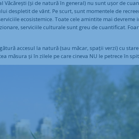
al Văcărești (și de natură în general) nu sunt ușor de cua
ului despletit de vânt. Pe scurt, sunt momentele de recree
viciile ecosistemice. Toate cele amintite mai devreme int
zionare, serviciile culturale sunt greu de cuantificat. Foa
egătură accesul la natură (sau măcar, spații verzi) cu star
ea măsura și în zilele pe care cineva NU le petrece în spit