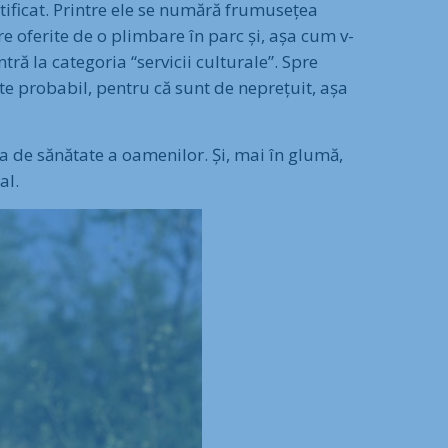
ntificat. Printre ele se numără frumusețea
re oferite de o plimbare în parc și, așa cum v-
ră la categoria “servicii culturale”. Spre
rte probabil, pentru că sunt de neprețuit, așa
ea de sănătate a oamenilor. Și, mai în glumă,
al.