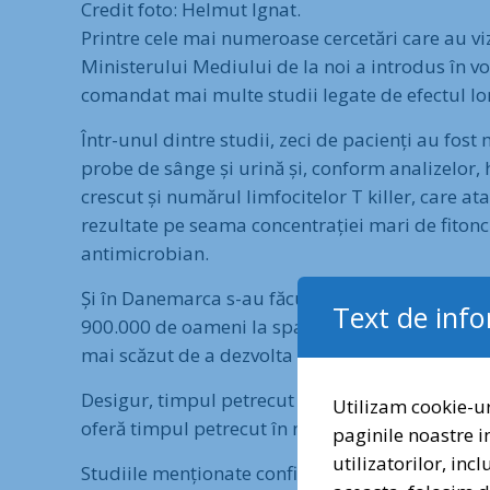
Credit foto: Helmut Ignat.
Printre cele mai numeroase cercetări care au viz
Ministerului Mediului de la noi a introdus în v
comandat mai multe studii legate de efectul lo
Într-unul dintre studii, zeci de pacienți au fost
probe de sânge și urină și, conform analizelor, 
crescut și numărul limfocitelor T killer, care a
rezultate pe seama concentrației mari de fitonc
antimicrobian.
Și în Danemarca s-au făcut studii despre legătu
Text de inf
900.000 de oameni la spații verzi între anii 1985
mai scăzut de a dezvolta boli psihice.
Desigur, timpul petrecut în natură nu înlocuiește
Utilizam cookie-ur
oferă timpul petrecut în natură.
paginile noastre i
utilizatorilor, inc
Studiile menționate confirmă ce mulți dintre noi