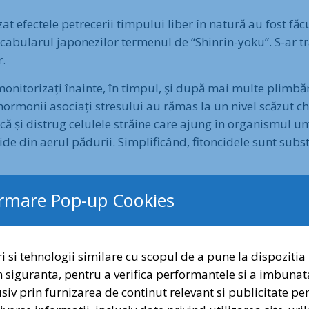
at efectele petrecerii timpului liber în natură au fost fă
ocabularul japonezilor termenul de “Shinrin-yoku”. S-ar tr
r.
 monitorizați înainte, în timpul, și după mai multe plimbăr
hormonii asociați stresului au rămas la un nivel scăzut ch
tacă și distrug celulele străine care ajung în organismul u
ide din aerul pădurii. Simplificând, fitoncidele sunt subs
ra dintre natura și sănătatea populației. Una dintre cerc
ormare Pop-up Cookies
 și 2013. Conform rezultatelor, cei care au copilărit în zo
 tratamentele clasice, ci vine în completarea lor. La fel d
i si tehnologii similare cu scopul de a pune la dispozitia 
n siguranta, pentru a verifica performantele si a imbunat
Dragi prieteni a
lusiv prin furnizarea de continut relevant si publicitate p
Semnați și distribui
 simțeam deja: că Parcul Natural Văcărești este o veritab