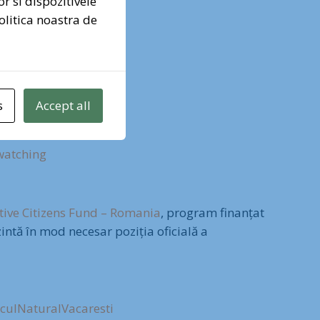
or si dispozitivele
olitica noastra de
nez pentru Pădurea Băneasa
s
Accept all
watching
tive Citizens Fund – Romania
, program finanțat
intă în mod necesar poziția oficială a
culNaturalVacaresti