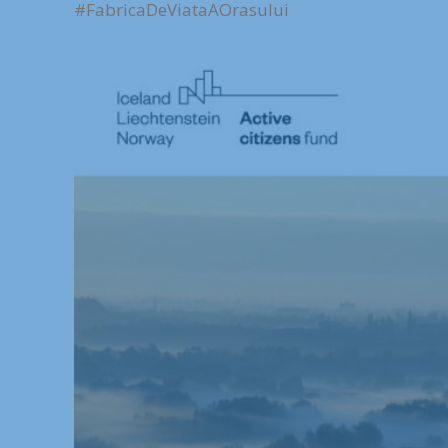
#FabricaDeViataAOrasului