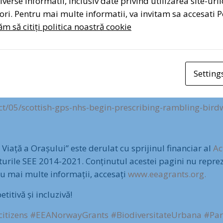
verse informatii, inclusiv date privind utilizarea site-uril
a verde a Văcăreștiului trebuie să rămână funcțională.
atori. Pentru mai multe informatii, va invitam sa accesati P
Sem
m să citiți politica noastră cookie
17?dopt=Abstract
17?dopt=Abstract
Setting
t/05/scottish-gps-nhs-begin-prescribing-rambling-bird
 Viață a Orașului” este derulat cu sprijinul financiar al
Ac
turile SEE 2014-2021. Conținutul acestei pagini nu reprez
u mai multe informații, accesați
www.eeagrants.org.
tivă și incluzivă!
citizens
#EEANorwayGrants
#BiodiversitateUrbana
#Par