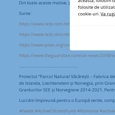
aceasta, folosim di
Din toate aceste motive, și multe altele, fabric
folosite de utiliz
Surse:
cookie-uri.
Va rugă
https://www.ncbi.nlm.nih.gov/pubmed/183943
https://www.ncbi.nlm.nih.gov/pubmed/183943
https://www.pnas.org/content/116/11/5188
https://www.theguardian.com/uk-news/2018/oc
………………………………………….
Proiectul “Parcul Natural Văcărești – Fabrica de
de Islanda, Liechtenstein și Norvegia, prin Gran
Granturilor SEE și Norvegiene 2014-2021. Pentr
Lucrăm împreună pentru o Europă verde, competi
#haide
#ActiveCitizensFund
#Romania
#active