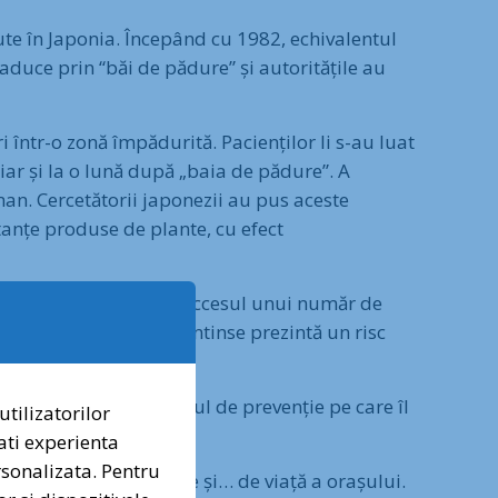
cute în Japonia. Începând cu 1982, echivalentul
aduce prin “băi de pădure” și autoritățile au
i într-o zonă împădurită. Pacienților li s-au luat
iar și la o lună după „baia de pădure”. A
man. Cercetătorii japonezii au pus aceste
tanțe produse de plante, cu efect
etări a avut în vedere accesul unui număr de
ne cu spații verzi mai întinse prezintă un risc
✕
e important este și rolul de prevenție pe care îl
utilizatorilor
ati experienta
i naturii urbane, vocea voastră contează.
ersonalizata. Pentru
ți petiția pentru protecția Pădurii Băneasa!
ilă Fabrică de Sănătate și… de viață a orașului.