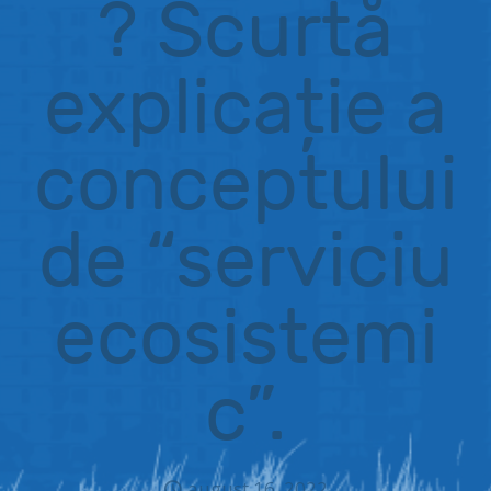
? Scurtă
explicație a
conceptului
de “serviciu
ecosistemi
c”.
august 16, 2022