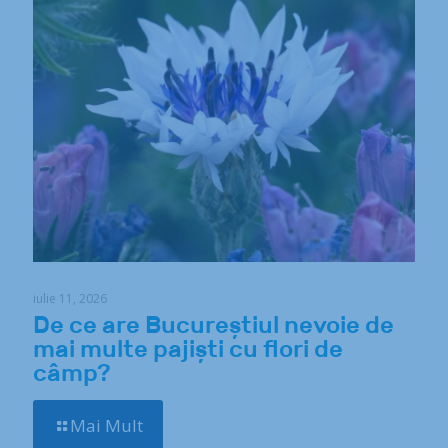
iulie 11, 2026
De ce are Bucureștiul nevoie de
mai multe pajiști cu flori de
câmp?
Mai Mult