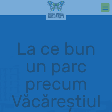
La ce bun
un parc
precum
Văcăreștiul