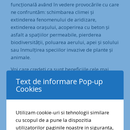
funcțională având în vedere provocările cu care
ne confruntăm: schimbarea climei și
extinderea fenomenului de aridizare,
extinderea orașului, acoperirea cu beton și
asfalt a spațiilor permeabile, pierderea
biodiversității, poluarea aerului, apei și solului
sau înmulțirea speciilor invazive de plante și
animale.
Voi care credeti ca sunt beneficiile cele mai
importante pe care Parcul Natural Văcărești le
Text de informare Pop-up
oferă orașului?
Cookies
………………….
Proiectul “Parcul Natural Văcărești – Fabrica de
Utilizam cookie-uri si tehnologii similare
Viață a Orașului” este derulat cu sprijinul
cu scopul de a pune la dispozitia
✕
financiar al
Active Citizens Fund – Romania
,
utilizatorilor paginile noastre in siguranta,