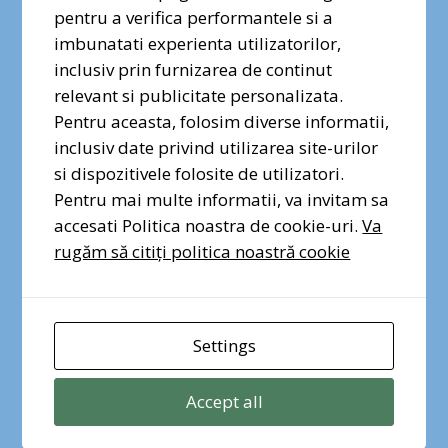
program finanțat de Islanda, Liechtenstein și
pentru a verifica performantele si a
Norvegia, prin Granturile SEE 2014-2021.
Dragi prieteni ai naturii urbane,
imbunatati experienta utilizatorilor,
Conținutul acestei pagini nu reprezintă în mod
vocea voastră contează. Semnați
inclusiv prin furnizarea de continut
necesar poziția oficială a Granturilor SEE și
și distribuiți petiția pentru
relevant si publicitate personalizata.
Norvegiene 2014-2021. Pentru mai multe
protecția Pădurii Băneasa!
Pentru aceasta, folosim diverse informatii,
informații, accesați
www.eeagrants.org.
inclusiv date privind utilizarea site-urilor
si dispozitivele folosite de utilizatori.
Lucrăm împreună pentru o Europă verde,
Semnez pentru Pădurea
Băneasa
Pentru mai multe informatii, va invitam sa
competitivă și incluzivă!
accesati Politica noastra de cookie-uri.
Va
#haide
#ActiveCitizensFund
#Romania
rugăm să citiți politica noastră cookie
#activecitizens
#EEANorwayGrants
#BiodiversitateUrbana
#ParculNaturalVacaresti
#FabricaDeViataAOrasului
Settings
Accept all