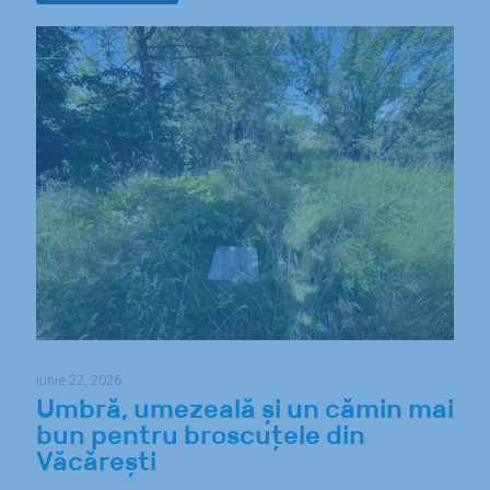
iunie 22, 2026
Umbră, umezeală și un cămin mai
bun pentru broscuțele din
Văcărești