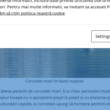
verse informatii, inclusiv date privind utilizarea site-uril
atori. Pentru mai multe informatii, va invitam sa accesati P
Sem
m să citiți politica noastră cookie
Setting
Corcodei mari în dans nupțial.
 câteva perechi de corcodei mari. Era chiar perioada împe
alul începe cu o apropiere piept la piept și cu etalarea 
 scufundări rapide, și corcodeii ajung să formeze perechi d