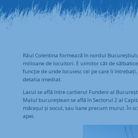
Râul Colentina formează în nordul Bucureștiulu
milioane de locuitori. E uimitor cât de sălbatice
funcție de unde locuiesc cei pe care îi întrebați
detalia imediat.
Lacul se află între cartierul Fundeni al Bucureșt
Malul bucureștean se află în Sectorul 2 al Capita
măceșul și socul, sau liane precum murul. În s
apei.