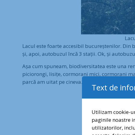
Lacu
Lacul este foarte accesibil bucureștenilor. Din 
și, apoi, autobuzul încă 3 stații. Ok, și autobuz
Așa cum spuneam, biodiversitatea este una rema
piciorongi, lisițe, cormorani mici, cormorani mari
parcă am uitat pe cineva… Ah, da! Corcodeii ma
Text de inf
Utilizam cookie-ur
paginile noastre i
utilizatorilor, inc