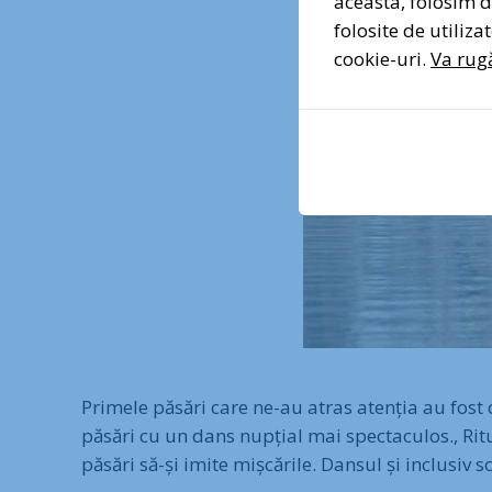
aceasta, folosim di
folosite de utiliz
cookie-uri.
Va rugă
Primele păsări care ne-au atras atenția au fost
păsări cu un dans nupțial mai spectaculos., Ritu
păsări să-și imite mișcările. Dansul și inclusiv