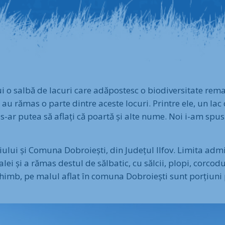
i o salbă de lacuri care adăpostesc o biodiversitate rem
 au rămas o parte dintre aceste locuri. Printre ele, un lac
, s-ar putea să aflați că poartă și alte nume. Noi i-am spu
iului și Comuna Dobroiești, din Județul Ilfov. Limita admin
lei și a rămas destul de sălbatic, cu sălcii, plopi, corcod
chimb, pe malul aflat în comuna Dobroiești sunt porțiuni