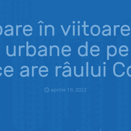
are în viitoarel
 urbane de pe
ce are râului C
aprilie 19, 2022