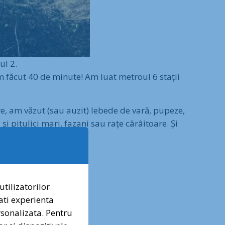
ul 2.
am făcut 40 de minute! Am luat metroul 6 stații
e, am văzut (sau auzit) lebede de vară, pupeze,
și pitulici mari, fazani sau rațe cârâitoare. Și
✕
utilizatorilor
ati experienta
i naturii urbane, vocea voastră contează.
ersonalizata. Pentru
ți petiția pentru protecția Pădurii Băneasa!