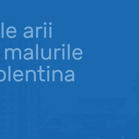
e arii
 malurile
olentina