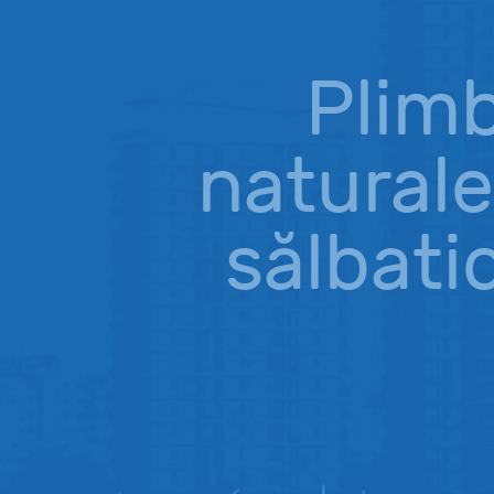
Plimb
naturale
sălbati