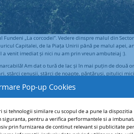
l Fundeni „La corcodei”. Vedere dinspre malul din Sector
buricul Capitalei, de la Piața Unirii până pe malul apei, 
ul a venit imediat și nici nu am prin vreun ambuteiaj :).
rcabilă! Am dat o tură de lac și în mai puțin de două or
, stârci cenușii, stârci de noapte, pănțăruși, pitulici mici 
ri!
ormare Pop-up Cookies
i si tehnologii similare cu scopul de a pune la dispozitia 
n siguranta, pentru a verifica performantele si a imbunat
Dragi prieteni a
lusiv prin furnizarea de continut relevant si publicitate p
Semnați și distribui