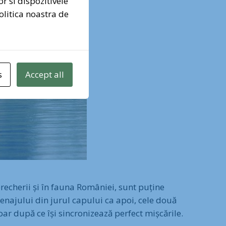
or si dispozitivele
olitica noastra de
nez pentru Pădurea Băneasa
s
Accept all
recherii și în fauna României, sunt puține
penajului din jurul capului ca apoi, cele două
oar după ce își sincronizează perfect mișcările.