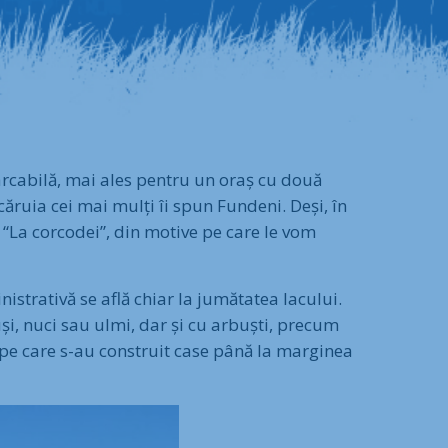
arcabilă, mai ales pentru un oraș cu două
 căruia cei mai mulți îi spun Fundeni. Deși, în
s “La corcodei”, din motive pe care le vom
istrativă se află chiar la jumătatea lacului.
uși, nuci sau ulmi, dar și cu arbuști, precum
 pe care s-au construit case până la marginea