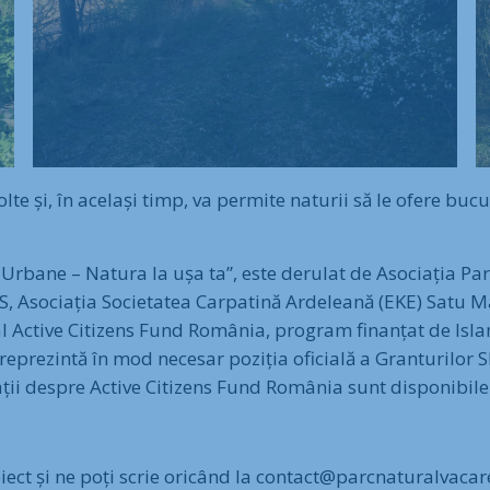
lte și, în același timp, va permite naturii să le ofere bucu
 Urbane – Natura la ușa ta”, este derulat de Asociația Par
.S, Asociația Societatea Carpatină Ardeleană (EKE) Satu 
 al Active Citizens Fund România, program finanțat de Isla
reprezintă în mod necesar poziția oficială a Granturilor
ții despre Active Citizens Fund România sunt disponibile
ct și ne poți scrie oricând la contact@parcnaturalvacare