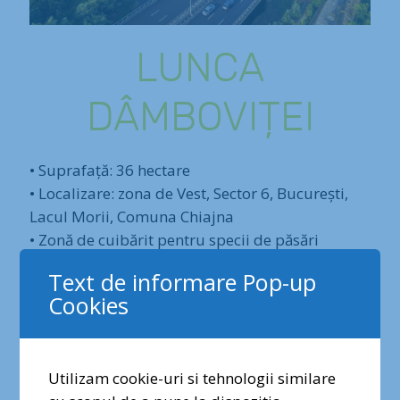
LUNCA
DÂMBOVIȚEI
• Suprafață: 36 hectare
• Localizare: zona de Vest, Sector 6, București,
Lacul Morii, Comuna Chiajna
• Zonă de cuibărit pentru specii de păsări
acvatice si habitat de iernare pentru specii de
Text de informare Pop-up
păsări migratoare (cufundar polar). Stufărișuri,
Cookies
lacuri interioare.
• Lunca Dâmboviței reprezintă un coridor prin
care noua natură a acoperit malurile betonate
Utilizam cookie-uri si tehnologii similare
ale Râului Dâmbovița, pătrunzând în Lacul