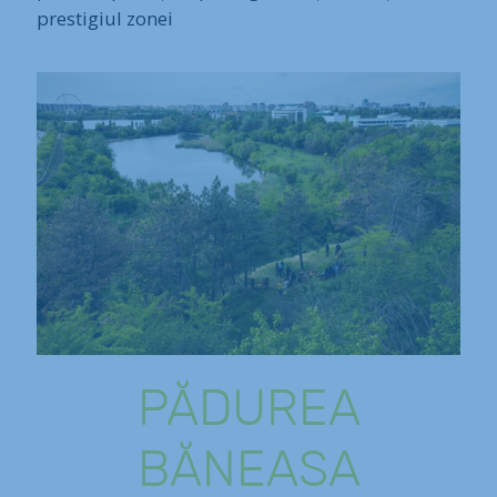
prestigiul zonei
PĂDUREA
BĂNEASA