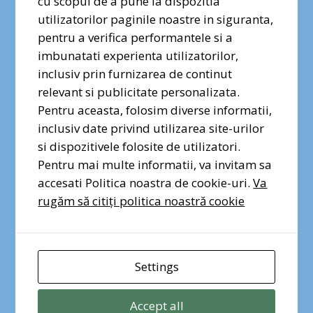
cu scopul de a pune la dispozitia
Morii și, de aici, în București
✕
utilizatorilor paginile noastre in siguranta,
• Prezența căilor de acces pietonal de-a lungul
pentru a verifica performantele si a
coridorului sporește valoarea acestei zone,
Dragi prieteni ai naturii urbane,
imbunatati experienta utilizatorilor,
transformând-o într-una dintre cele mai
vocea voastră contează. Semnați
inclusiv prin furnizarea de continut
autentice zone de recreere și observare a naturii
și distribuiți petiția pentru
relevant si publicitate personalizata.
din București
protecția Pădurii Băneasa!
Pentru aceasta, folosim diverse informatii,
inclusiv date privind utilizarea site-urilor
si dispozitivele folosite de utilizatori.
Semnez pentru Pădurea
Băneasa
Pentru mai multe informatii, va invitam sa
accesati Politica noastra de cookie-uri.
Va
rugăm să citiți politica noastră cookie
Settings
Accept all