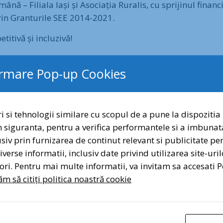
ână – Filiala Iași și Asociația Ruralis, cu sprijinul fina
prin Granturile SEE 2014-2021.
tivă și incluzivă!
vecitizens #EEAandNorwayGrants #NaturaLaUsaTa
ormare Pop-up Cookies
i si tehnologii similare cu scopul de a pune la dispozitia 
n siguranta, pentru a verifica performantele si a imbunat
Dragi prieteni a
lusiv prin furnizarea de continut relevant si publicitate p
Semnați și distribui
verse informatii, inclusiv date privind utilizarea site-uril
atori. Pentru mai multe informatii, va invitam sa accesati P
Sem
m să citiți politica noastră cookie