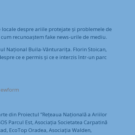
e locale despre ariile protejate și problemele de
re cum recunoaștem fake news-urile de mediu.
cul Național Buila-Vânturarița. Florin Stoican,
espre ce e permis și ce e interzis într-un parc
iewform
rte din Proiectul ”Rețeaua Națională a Ariilor
OS Parcul Est, Asociația Societatea Carpatină
Arad, EcoTop Oradea, Asociația Walden,