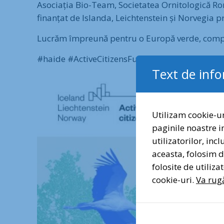
Asociația Bio-Team, Societatea Ornitologică Rom
finanțat de Islanda, Leichtenstein și Norvegia 
Lucrăm împreună pentru o Europă verde, competi
#haide #ActiveCitizensFund #Romania #acti
Text de inf
Utilizam cookie-ur
paginile noastre i
utilizatorilor, inc
aceasta, folosim di
folosite de utiliz
cookie-uri.
Va rugă