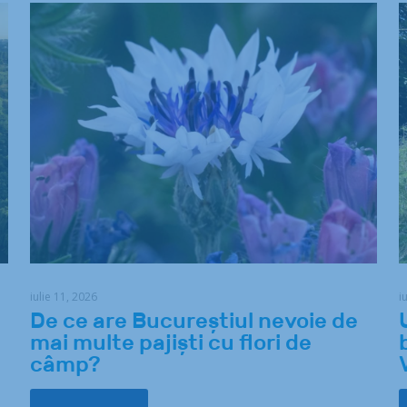
iulie 11, 2026
i
De ce are Bucureștiul nevoie de
mai multe pajiști cu flori de
câmp?