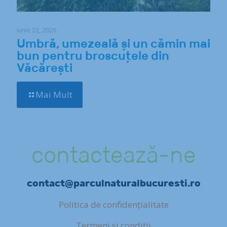
iunie 22, 2026
Umbră, umezeală și un cămin mai
bun pentru broscuțele din
Văcărești
Mai Mult
contactează-ne
contact@parculnaturalbucuresti.ro
Politica de confidențialitate
Termeni si conditii