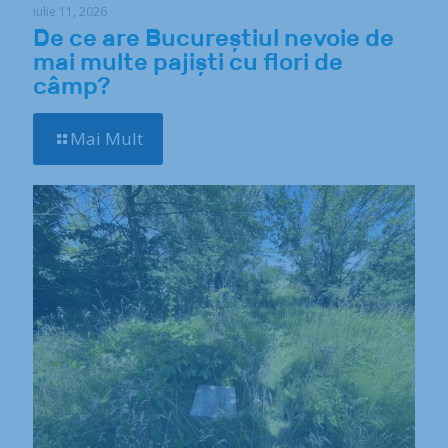
iulie 11, 2026
De ce are Bucureștiul nevoie de
mai multe pajiști cu flori de
câmp?
Mai Mult