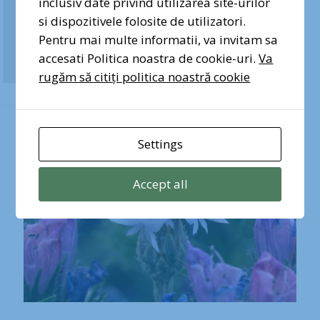
inclusiv date privind utilizarea site-urilor
statutul de arie naturală
si dispozitivele folosite de utilizatori.
Semnez pentru Pădurea
protejată
Băneasa
Pentru mai multe informatii, va invitam sa
accesati Politica noastra de cookie-uri.
Va
Mai Mult
rugăm să citiți politica noastră cookie
Settings
Accept all