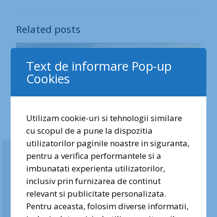
Related posts
Text de informare Pop-up
Cookies
Utilizam cookie-uri si tehnologii similare
cu scopul de a pune la dispozitia
✕
utilizatorilor paginile noastre in siguranta,
pentru a verifica performantele si a
Dragi prieteni ai naturii urbane,
imbunatati experienta utilizatorilor,
vocea voastră contează. Semnați
inclusiv prin furnizarea de continut
și distribuiți petiția pentru
relevant si publicitate personalizata.
iulie 14, 2026
protecția Pădurii Băneasa!
Pentru aceasta, folosim diverse informatii,
Valea Saulei, tot mai aproape de