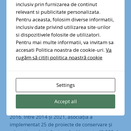
vocea voastră contează. Semnați
inclusiv prin furnizarea de continut
și distribuiți petiția pentru
relevant si publicitate personalizata.
protecția Pădurii Băneasa!
Pentru aceasta, folosim diverse informatii,
inclusiv date privind utilizarea site-urilor
si dispozitivele folosite de utilizatori.
Semnez pentru Pădurea
Băneasa
Pentru mai multe informatii, va invitam sa
accesati Politica noastra de cookie-uri.
Va
rugăm să citiți politica noastră cookie
***
Settings
Cu o activitate de peste 10 ani, APNV este
inițiatoarea și promotoarea primului parc
Accept all
natural urban din România — Parcul Natural
Văcărești, declarat arie naturală protejată în
2016. Între 2014 și 2021, asociația a
implementat 25 de proiecte de conservare și