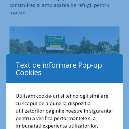
construirea și amplasarea de refugii pentru
insecte.
Text de informare Pop-up
Cookies
Utilizam cookie-uri si tehnologii similare
cu scopul de a pune la dispozitia
✕
utilizatorilor paginile noastre in siguranta,
pentru a verifica performantele si a
Dragi prieteni ai naturii urbane,
imbunatati experienta utilizatorilor,