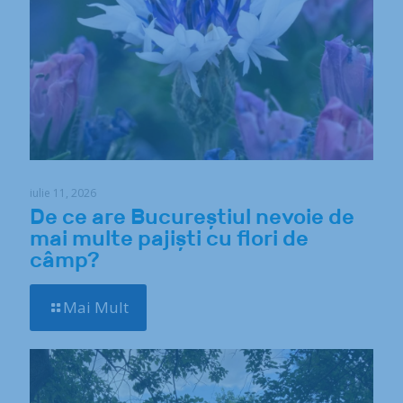
iulie 11, 2026
De ce are Bucureștiul nevoie de
mai multe pajiști cu flori de
câmp?
Mai Mult