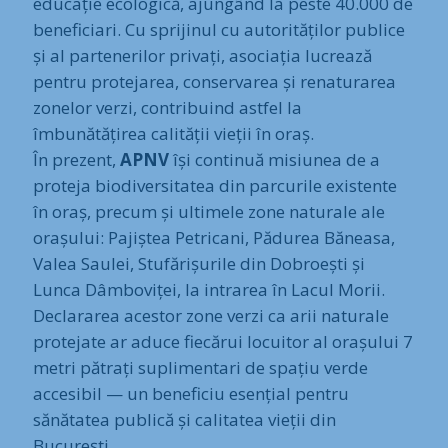
educație ecologică, ajungând la peste 40.000 de
beneficiari. Cu sprijinul cu autorităților publice
și al partenerilor privați, asociația lucrează
pentru protejarea, conservarea și renaturarea
zonelor verzi, contribuind astfel la
îmbunătățirea calității vieții în oraș.
În prezent,
APNV
își continuă misiunea de a
proteja biodiversitatea din parcurile existente
în oraș, precum și ultimele zone naturale ale
orașului: Pajiștea Petricani, Pădurea Băneasa,
Valea Saulei, Stufărișurile din Dobroești și
Lunca Dâmboviței, la intrarea în Lacul Morii.
Declararea acestor zone verzi ca arii naturale
protejate ar aduce fiecărui locuitor al orașului 7
metri pătrați suplimentari de spațiu verde
accesibil — un beneficiu esențial pentru
sănătatea publică și calitatea vieții din
București.