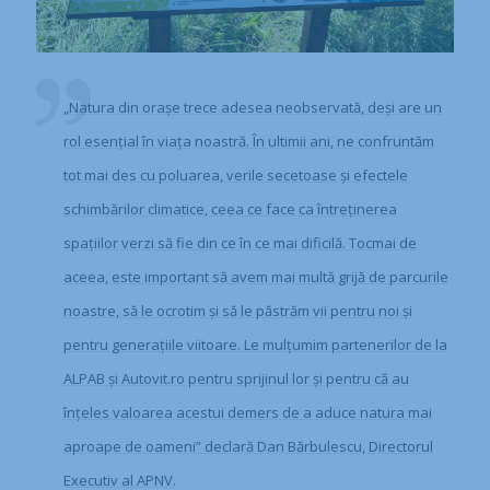
„Natura din orașe trece adesea neobservată, deși are un
rol esențial în viața noastră. În ultimii ani, ne confruntăm
tot mai des cu poluarea, verile secetoase și efectele
schimbărilor climatice, ceea ce face ca întreținerea
spațiilor verzi să fie din ce în ce mai dificilă. Tocmai de
aceea, este important să avem mai multă grijă de parcurile
noastre, să le ocrotim și să le păstrăm vii pentru noi și
pentru generațiile viitoare. Le mulțumim partenerilor de la
ALPAB și Autovit.ro pentru sprijinul lor și pentru că au
înțeles valoarea acestui demers de a aduce natura mai
aproape de oameni” declară Dan Bărbulescu, Directorul
Executiv al APNV.