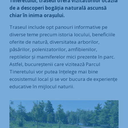
Tineretului, traseul oferă vizitatorilor ocazia
de a descoperi bogăția naturală ascunsă
chiar în inima orașului.
Traseul include opt panouri informative pe
diverse teme precum istoria locului, beneficiile
oferite de natură, diversitatea arborilor,
păsărilor, polenizatorilor, amfibienilor,
reptilelor și mamiferelor mici prezente în parc.
Astfel, bucureștenii care vizitează Parcul
Tineretului vor putea înțelege mai bine
ecosistemul local și se vor bucura de experiențe
educative în mijlocul naturii.