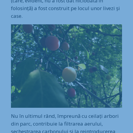
(care, evident, nu a fost dat niciodată în
folosință) a fost construit pe locul unor livezi și
case.
Nu în ultimul rând, împreună cu ceilați arbori
din parc, contribuie la filtrarea aerului,
sechestrarea carbonului și la reintroducerea