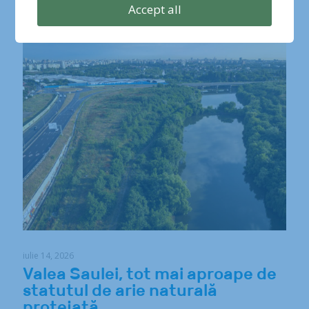
Accept all
Related posts
iulie 14, 2026
Valea Saulei, tot mai aproape de
statutul de arie naturală
protejată