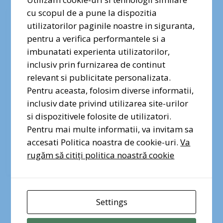
#FabricaDeViataAOrasului
cu scopul de a pune la dispozitia
✕
utilizatorilor paginile noastre in siguranta,
pentru a verifica performantele si a
Dragi prieteni ai naturii urbane,
imbunatati experienta utilizatorilor,
vocea voastră contează. Semnați
inclusiv prin furnizarea de continut
și distribuiți petiția pentru
relevant si publicitate personalizata.
protecția Pădurii Băneasa!
Pentru aceasta, folosim diverse informatii,
inclusiv date privind utilizarea site-urilor
si dispozitivele folosite de utilizatori.
Semnez pentru Pădurea
Băneasa
Pentru mai multe informatii, va invitam sa
accesati Politica noastra de cookie-uri.
Va
rugăm să citiți politica noastră cookie
Share
Settings