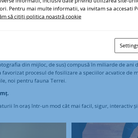
verse informatii, inclusiv date privind utilizarea site-uril
 ”fugărit” păsările cu privirea și auzul și ne-am întors îna
atori. Pentru mai multe informatii, va invitam sa accesati P
s.
Sem
m să citiți politica noastră cookie
ției Walden (reprezentanții Rețelei din Piatra Neamț), Ir
bană zonei și să o promoveze publicului. Alături de ei sun
Setting
la:
otografia din mijloc, de sus) compusă în miliarde de ani 
 favorizat procesul de fosilizare a speciilor acvatice de mu
ile, noi pentru fauna Terrei.
amț.
ii în oraș într-un mod cât mai facil, sigur, interactiv și 