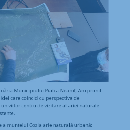
Primăria Municipiului Piatra Neamț. Am primit
 idei care coincid cu perspectiva de
n viitor centru de vizitare al ariei naturale
istente.
e a muntelui Cozla arie naturală urbană: