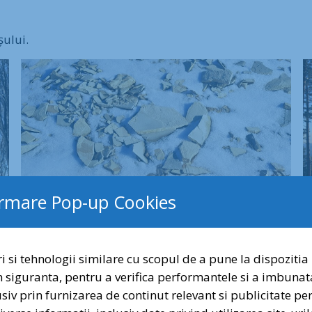
șului.
ormare Pop-up Cookies
i si tehnologii similare cu scopul de a pune la dispozitia 
n siguranta, pentru a verifica performantele si a imbunat
Dragi prieteni a
 ajuns, în câțiva pași extra, în zona de creastă a muntelu
lusiv prin furnizarea de continut relevant si publicitate p
Semnați și distribui
 de ani; am traversat pădurea întinsă de fag, am urmărit