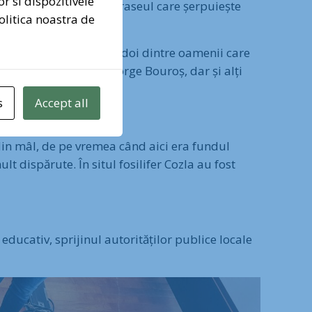
or si dispozitivele
poi în oraș pe jos, pe traseul care șerpuiește
olitica noastra de
nez pentru Pădurea Băneasa
ina și Daniel Drelciuc, doi dintre oamenii care
t și Dorin Bofan și George Bouroș, dar și alți
s
Accept all
din mâl, de pe vremea când aici era fundul
lt dispărute. În situl fosilifer Cozla au fost
educativ, sprijinul autorităților publice locale