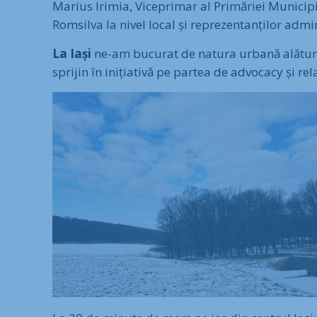
Marius Irimia, Viceprimar al Primăriei Municipi
Romsilva la nivel local și reprezentanților adm
La Iași
ne-am bucurat de natura urbană alături 
sprijin în inițiativă pe partea de advocacy și re