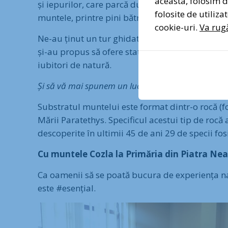
aceasta, folosim di
și iepurilor, care parcă duceau spre nicăieri; am
folosite de utiliz
muntele, printre pini bătrâni și colorați, pe-apu
cookie-uri.
Va rugă
Ne-au ținut un tur ghidat 2 dintre membri asocia
și-au propus să ofere statut de arie naturală ur
iubitori de natură.
Și să vă mai spunem un lucru deosebit despre Coz
Substratul muntelui este format dintr-o rocă (f
Mării Paratethys. Specificul acestui tip de rocă a
descoperite în ultimii 45 de ani 29 de specii fos
Cu muntele Cozla la Primăria din Piatra Ne
Ca oamenii să se poată bucura de experiența natur
este #esențial.