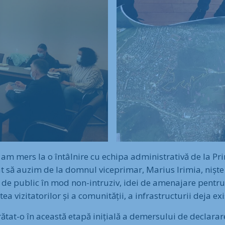
n am mers la o întâlnire cu echipa administrativă de la 
at să auzim de la domnul viceprimar, Marius Irimia, niște
e de public în mod non-intruziv, idei de amenajare pentru u
tea vizitatorilor și a comunității, a infrastructurii deja ex
tat-o în această etapă inițială a demersului de declarar