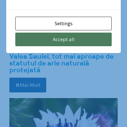
Settings
Accept all
iulie 14, 2026
Valea Saulei, tot mai aproape de
statutul de arie naturală
protejată
Mai Mult