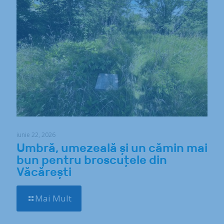
iunie 22, 2026
Umbră, umezeală și un cămin mai
bun pentru broscuțele din
Văcărești
Mai Mult