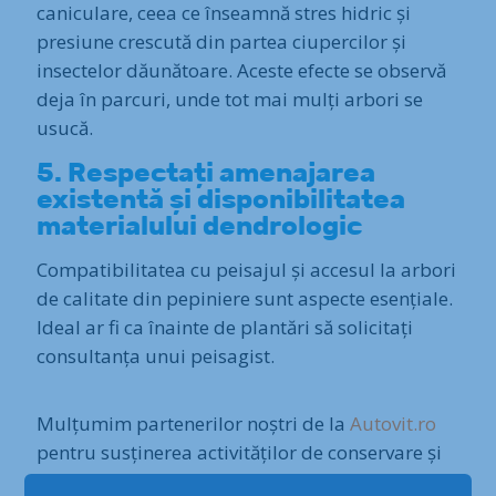
caniculare, ceea ce înseamnă stres hidric și
presiune crescută din partea ciupercilor și
insectelor dăunătoare. Aceste efecte se observă
deja în parcuri, unde tot mai mulți arbori se
usucă.
5. Respectați amenajarea
existentă și disponibilitatea
materialului dendrologic
Compatibilitatea cu peisajul și accesul la arbori
de calitate din pepiniere sunt aspecte esențiale.
Ideal ar fi ca înainte de plantări să solicitați
consultanța unui peisagist.
Mulțumim partenerilor noștri de la
Autovit.ro
pentru susținerea activităților de conservare și
promovare a naturii și biodiversității urbane pe