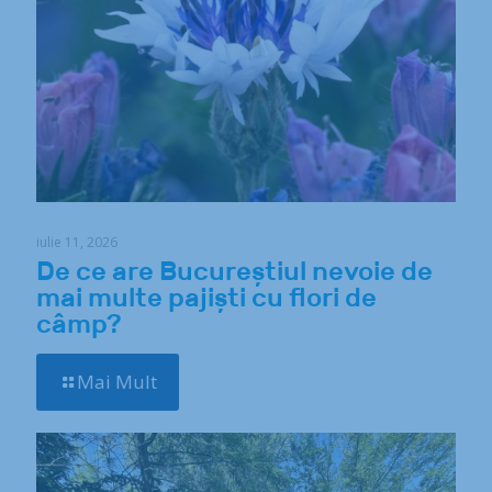
iulie 11, 2026
De ce are Bucureștiul nevoie de
mai multe pajiști cu flori de
câmp?
Mai Mult