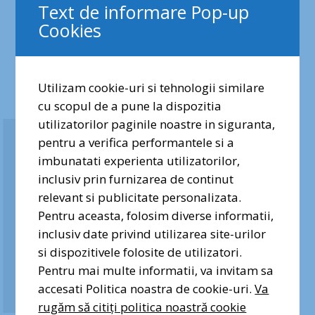
Text de informare Pop-up
care le desfășoară Asociația Parcul Natural
Cookies
București.
Utilizam cookie-uri si tehnologii similare
cu scopul de a pune la dispozitia
✕
utilizatorilor paginile noastre in siguranta,
Share
pentru a verifica performantele si a
Dragi prieteni ai naturii urbane,
imbunatati experienta utilizatorilor,
vocea voastră contează. Semnați
inclusiv prin furnizarea de continut
Related posts
și distribuiți petiția pentru
relevant si publicitate personalizata.
protecția Pădurii Băneasa!
Pentru aceasta, folosim diverse informatii,
inclusiv date privind utilizarea site-urilor
si dispozitivele folosite de utilizatori.
Semnez pentru Pădurea
Băneasa
Pentru mai multe informatii, va invitam sa
accesati Politica noastra de cookie-uri.
Va
rugăm să citiți politica noastră cookie