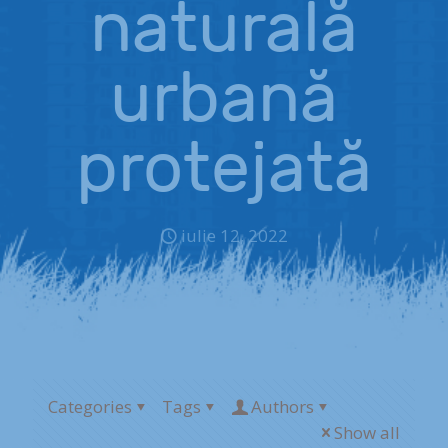
naturală
urbană
protejată
iulie 12, 2022
Categories
Tags
Authors
Show all