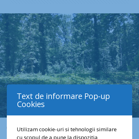
Text de informare Pop-up
Cookies
iulie 12, 2022
Utilizam cookie-uri si tehnologii similare
cu scopul de a pune la dispozitia