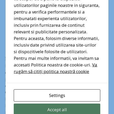
Plimbare în Pădurea
utilizatorilor paginile noastre in siguranta,
pentru a verifica performantele si a
Băneasa, viitoare
imbunatati experienta utilizatorilor,
inclusiv prin furnizarea de continut
arie naturală
relevant si publicitate personalizata.
Pentru aceasta, folosim diverse informatii,
urbană protejată
inclusiv date privind utilizarea site-urilor
si dispozitivele folosite de utilizatori.
Pentru mai multe informatii, va invitam sa
În prima parte a lunii iulie am făcut o plimbare în
accesati Politica noastra de cookie-uri.
Va
Pădurea Băneasa, una dintre zonele din București
rugăm să citiți politica noastră cookie
care merită să devină arie naturală urbană
protejată. Deși este de departe cea mai circulate
dintre zonele vizate, ni s-a părut și cea mai curată.
Cel puțin în zona vizitată de noi (nu de alta, dar
Settings
Pădurea Băneasa are aproximativ 1.300 de
hectare) am văzut mulți oameni care alergau, își
Accept all
plimbau câinii sau pur și simplu, admirau natura,