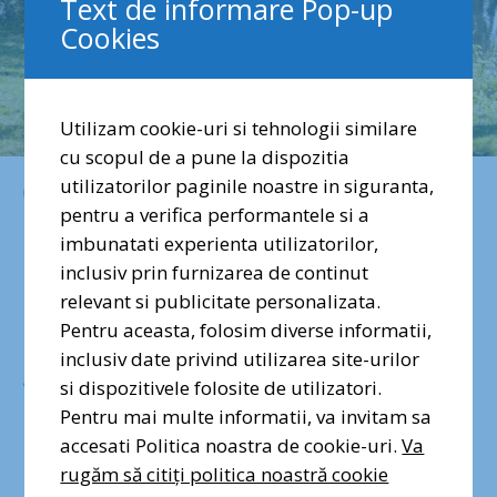
Text de informare Pop-up
Cookies
Utilizam cookie-uri si tehnologii similare
cu scopul de a pune la dispozitia
utilizatorilor paginile noastre in siguranta,
iunie 30, 2022
pentru a verifica performantele si a
Inspirație pentru
imbunatati experienta utilizatorilor,
inclusiv prin furnizarea de continut
administrație:
relevant si publicitate personalizata.
Pentru aceasta, folosim diverse informatii,
Aplicația care
inclusiv date privind utilizarea site-urilor
si dispozitivele folosite de utilizatori.
calculează emisiile
Pentru mai multe informatii, va invitam sa
accesati Politica noastra de cookie-uri.
Va
rugăm să citiți politica noastră cookie
de carbon ale