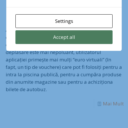
locuitorilor din Lahti
Settings
Aplicația detectează dacă cel care și-a instalat-o se
Accept all
deplasează pe jos, cu bicicleta, cu transportul în
comun sau cu mașina personală. Cu cât modul de
deplasare este mai nepoluant, utilizatorul
aplicației primește mai mulți “euro virtuali” (în
fapt, un tip de vouchere) care pot fi folosiți pentru a
intra la piscina publică, pentru a cumpăra produse
din anumite magazine sau pentru a achiziționa
bilete de autobuz.
Mai Mult