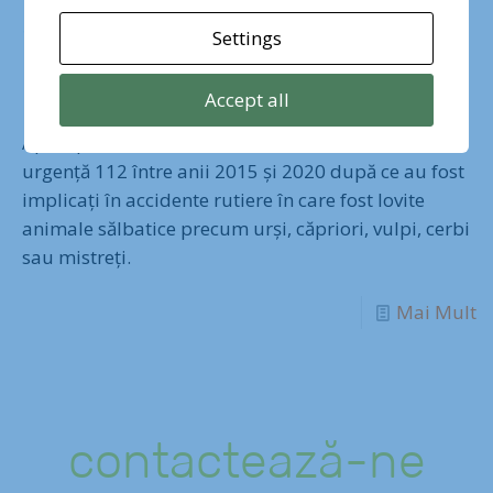
animalele
Settings
sălbatice?
Accept all
Aproape 12.000 de români au sunat la numărul de
urgență 112 între anii 2015 și 2020 după ce au fost
implicați în accidente rutiere în care fost lovite
animale sălbatice precum urși, căpriori, vulpi, cerbi
sau mistreți.
Mai Mult
contactează-ne