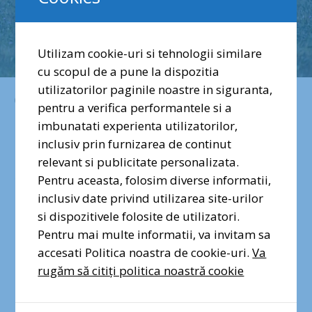
Utilizam cookie-uri si tehnologii similare
cu scopul de a pune la dispozitia
utilizatorilor paginile noastre in siguranta,
martie 1, 2023
pentru a verifica performantele si a
STUDIU: Ce spun
imbunatati experienta utilizatorilor,
inclusiv prin furnizarea de continut
relevant si publicitate personalizata.
apelurile la 112
Pentru aceasta, folosim diverse informatii,
inclusiv date privind utilizarea site-urilor
despre
si dispozitivele folosite de utilizatori.
Pentru mai multe informatii, va invitam sa
interacțiunea
accesati Politica noastra de cookie-uri.
Va
rugăm să citiți politica noastră cookie
românilor cu