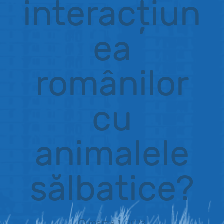
interacțiun
ea
românilor
cu
animalele
sălbatice?
martie 1, 2023