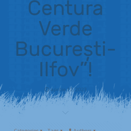
Centura
Verde
București-
Ilfov”!
aprilie 12, 2023
Categories
Tags
Authors