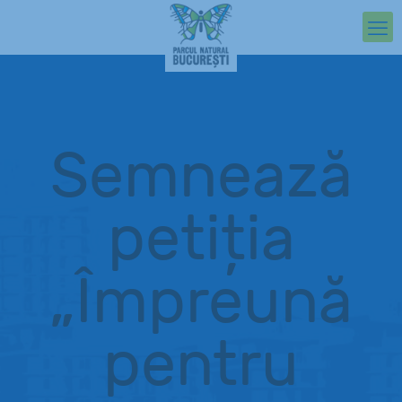
Semnează
petiția
„Împreună
pentru