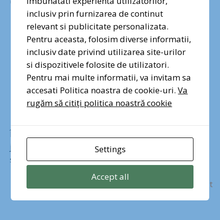
imbunatati experienta utilizatorilor,
aprilie 12, 2023
inclusiv prin furnizarea de continut
Semnează petiția
relevant si publicitate personalizata.
Pentru aceasta, folosim diverse informatii,
„Împreună pentru
inclusiv date privind utilizarea site-urilor
si dispozitivele folosite de utilizatori.
Centura Verde
Pentru mai multe informatii, va invitam sa
accesati Politica noastra de cookie-uri.
Va
București-Ilfov”!
rugăm să citiți politica noastră cookie
Împreună, putem opri tăierea ultimelor păduri din
jurul Bucureștiului și putem determina autoritățile
Settings
să înceapă o campanie masivă de împăduriri.
Accept all
Mai Mult