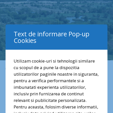
Text de informare Pop-up
Cookies
Utilizam cookie-uri si tehnologii similare
cu scopul de a pune la dispozitia
iunie 17, 2020
utilizatorilor paginile noastre in siguranta,
Cum văd vizitatorii
pentru a verifica performantele si a
imbunatati experienta utilizatorilor,
Parcul Natural
inclusiv prin furnizarea de continut
relevant si publicitate personalizata.
Văcărești?
Pentru aceasta, folosim diverse informatii,