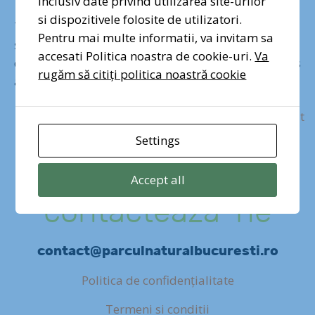
inclusiv date privind utilizarea site-urilor
si dispozitivele folosite de utilizatori.
Timp de 7 săptămâni, pe parcursul lunilor martie
Pentru mai multe informatii, va invitam sa
și aprilie, o echipă interdisciplinară de 5 studenți
accesati Politica noastra de cookie-uri.
Va
de la Institutul Politehnic Worcester, Massachusetts
rugăm să citiți politica noastră cookie
a derulat un studiu dedicat
[…]
Mai Mult
Settings
Accept all
contactează-ne
contact@parculnaturalbucuresti.ro
Politica de confidențialitate
Termeni si conditii