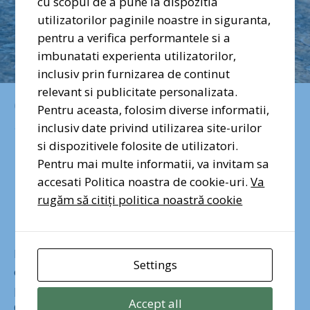
cu scopul de a pune la dispozitia
utilizatorilor paginile noastre in siguranta,
pentru a verifica performantele si a
imbunatati experienta utilizatorilor,
inclusiv prin furnizarea de continut
relevant si publicitate personalizata.
octombrie 14, 2022
Pentru aceasta, folosim diverse informatii,
inclusiv date privind utilizarea site-urilor
Vă rugăm, nu mai
si dispozitivele folosite de utilizatori.
Pentru mai multe informatii, va invitam sa
hrăniți păsările
accesati Politica noastra de cookie-uri.
Va
rugăm să citiți politica noastră cookie
sălbatice cu pâine!
Pe termen lung, consumul de pâine, pufuleți,
Settings
covrigi, biscuiți sau alte produse de panificație
produce o malformație numită “aripă de înger”.
Accept all
Chiar dacă numele sună induioșător, păsările cu