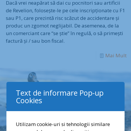
Dacă vrei neapărat să dai cu pocnitori sau artificii
de Revelion, folosește-le pe cele inscripționate cu F1
sau P1, care prezintă risc scăzut de accidentare și
produc un zgomot neglijabil. De asemenea, de la
un comerciant care “se știe” în regulă, o să primești
factură și / sau bon fiscal.
Mai Mult
Text de informare Pop-up
Cookies
Utilizam cookie-uri si tehnologii similare