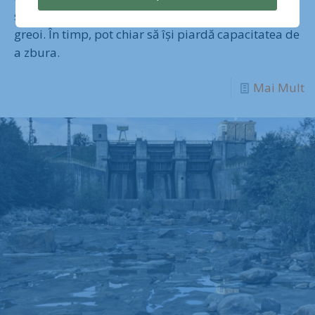
sindromul “aripii de înger” au zborul mult mai
greoi. În timp, pot chiar să își piardă capacitatea de
a zbura.
Mai Mult