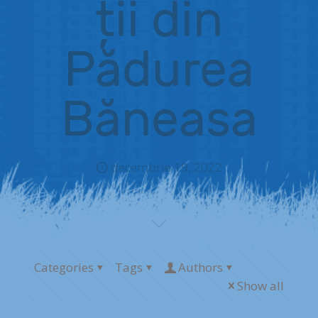
ții din
Pădurea
Băneasa
decembrie 19, 2022
Categories
Tags
Authors
Show all