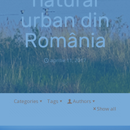
urban din
România
aprilie 11, 2017
Categories
Tags
Authors
Show all