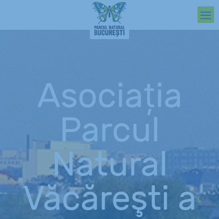
Asociaţia
Parcul
Natural
Văcăreşti a