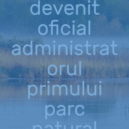
devenit
oficial
administrat
orul
primului
parc
natural