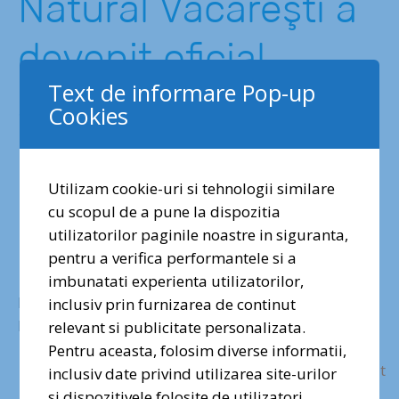
Natural Văcăreşti a
devenit oficial
Text de informare Pop-up
administratorul
Cookies
primului parc
Utilizam cookie-uri si tehnologii similare
natural urban din
cu scopul de a pune la dispozitia
utilizatorilor paginile noastre in siguranta,
România
pentru a verifica performantele si a
imbunatati experienta utilizatorilor,
Inaugurarea Centrului de Observare al Parcului
inclusiv prin furnizarea de continut
Natural Văcărești
relevant si publicitate personalizata.
Pentru aceasta, folosim diverse informatii,
Mai Mult
inclusiv date privind utilizarea site-urilor
si dispozitivele folosite de utilizatori.