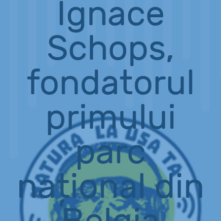
Ignace
Schops,
fondatorul
primului
parc
național din
Belgia