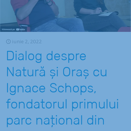
iunie 2, 2022
Dialog despre
Natură și Oraș cu
Ignace Schops,
fondatorul primului
parc național din