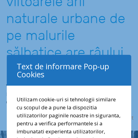
viitoarele arii
naturale urbane de
pe malurile
sălbatice are râului
Colentina
Text de informare Pop-up
Cookies
Vizită în viitoarele arii naturale urbane din Iași și
Piatra Neamț: muntele Cozla și lacurile și pădurea
Utilizam cookie-uri si tehnologii similare
Ciric.
cu scopul de a pune la dispozitia
utilizatorilor paginile noastre in siguranta,
Mai Mult
pentru a verifica performantele si a
imbunatati experienta utilizatorilor,