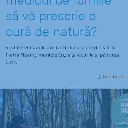
medicul de familie
să vă prescrie o
cură de natură?
Vizită în viitoarele arii naturale urbane din Iași și
Piatra Neamț: muntele Cozla și lacurile și pădurea
Ciric.
Mai Mult