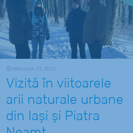
februarie 23, 2022
Vizită în viitoarele
arii naturale urbane
din Iași și Piatra
Neamț