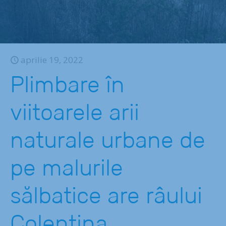
aprilie 19, 2022
Plimbare în
viitoarele arii
naturale urbane de
pe malurile
sălbatice are râului
Colentina