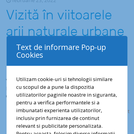
februarie 23, 2022
Vizită în viitoarele
arii naturale urbane
din Iași și Piatra
Text de informare Pop-up
Cookies
Neamț
Utilizam cookie-uri si tehnologii similare
Vizită în viitoarele arii naturale urbane din Iași și
cu scopul de a pune la dispozitia
Piatra Neamț: muntele Cozla și lacurile și pădurea
utilizatorilor paginile noastre in siguranta,
Ciric.
pentru a verifica performantele si a
imbunatati experienta utilizatorilor,
Mai Mult
inclusiv prin furnizarea de continut
relevant si publicitate personalizata.
Pentru aceasta, folosim diverse informatii,