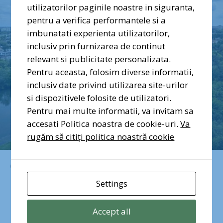
utilizatorilor paginile noastre in siguranta,
pentru a verifica performantele si a
imbunatati experienta utilizatorilor,
inclusiv prin furnizarea de continut
relevant si publicitate personalizata.
Pentru aceasta, folosim diverse informatii,
inclusiv date privind utilizarea site-urilor
si dispozitivele folosite de utilizatori.
Pentru mai multe informatii, va invitam sa
accesati Politica noastra de cookie-uri.
Va
rugăm să citiți politica noastră cookie
octombrie 24, 2024
Bucureștiul va avea
Settings
o nouă arie naturală
Accept all