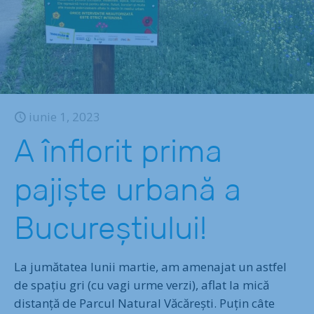
iunie 1, 2023
A înflorit prima
pajiște urbană a
Bucureștiului!
La jumătatea lunii martie, am amenajat un astfel
de spațiu gri (cu vagi urme verzi), aflat la mică
distanță de Parcul Natural Văcărești. Puțin câte