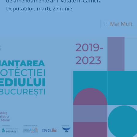
de amendamente ar fi votate în Camera
Deputaților, marți, 27 iunie.
Mai Mult