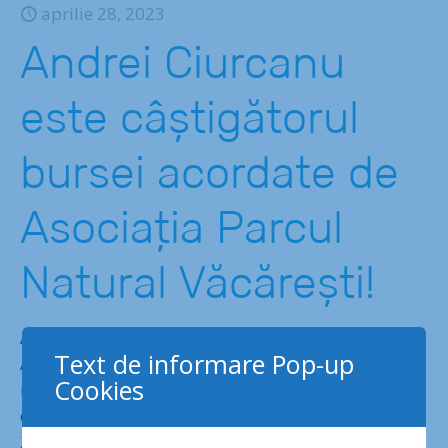
aprilie 28, 2023
Andrei Ciurcanu
este câștigătorul
bursei acordate de
Asociația Parcul
Natural Văcărești!
Așteptăm cu nerăbdare o nouă investigație, marca
Text de informare Pop-up
Andrei Ciurcanu, despre felul în care România își
Cookies
respectă obligația de a proteja natura. Mai precis,
despre îndeplinirea țintelor de a ajunge până în
2030 la 30% din teritoriu protejat în arii naturale