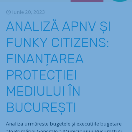
iunie 20, 2023
ANALIZĂ APNV ȘI
FUNKY CITIZENS:
FINANȚAREA
PROTECȚIEI
MEDIULUI ÎN
BUCUREȘTI
Analiza urmărește bugetele și execuțiile bugetare
ale Primăriei Generale a Municipiului București și