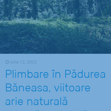
iulie 12, 2022
Plimbare în Pădurea
Băneasa, viitoare
arie naturală