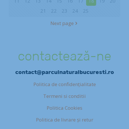
11
12
13
14
15
16
17
18
19
20
21
22
23
24
25
Next page
contactează-ne
contact@parculnaturalbucuresti.ro
Politica de confidențialitate
Termeni si conditii
Politica Cookies
Politica de livrare și retur