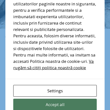
utilizatorilor paginile noastre in siguranta,
pentru a verifica performantele si a
Dragi prieteni ai naturii urbane,
imbunatati experienta utilizatorilor,
vocea voastră contează. Semnați
inclusiv prin furnizarea de continut
și distribuiți petiția pentru
relevant si publicitate personalizata.
protecția Pădurii Băneasa!
Pentru aceasta, folosim diverse informatii,
iulie 18, 2022
inclusiv date privind utilizarea site-urilor
Parcul Natural
si dispozitivele folosite de utilizatori.
Semnez pentru Pădurea
Băneasa
Pentru mai multe informatii, va invitam sa
Văcărești are
accesati Politica noastra de cookie-uri.
Va
rugăm să citiți politica noastră cookie
nevoie de o
infrastructură de
Settings
salubrizare
Accept all