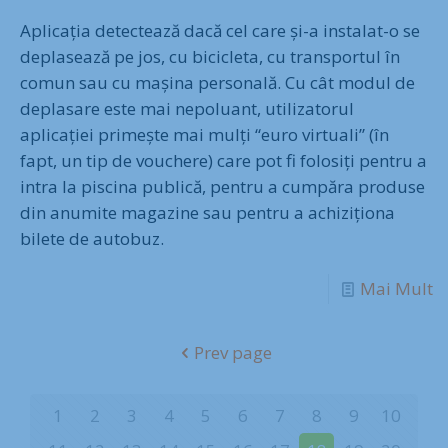
Aplicația detectează dacă cel care și-a instalat-o se
deplasează pe jos, cu bicicleta, cu transportul în
comun sau cu mașina personală. Cu cât modul de
deplasare este mai nepoluant, utilizatorul
aplicației primește mai mulți “euro virtuali” (în
fapt, un tip de vouchere) care pot fi folosiți pentru a
intra la piscina publică, pentru a cumpăra produse
din anumite magazine sau pentru a achiziționa
bilete de autobuz.
Mai Mult
Prev page
1
2
3
4
5
6
7
8
9
10