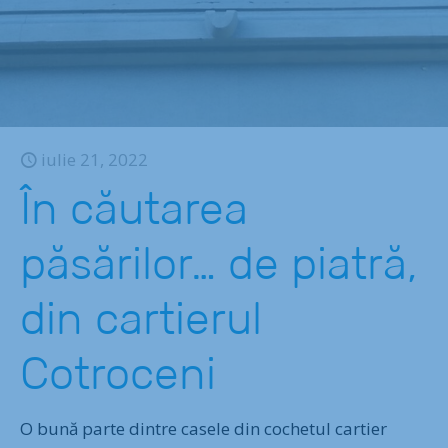
iulie 21, 2022
În căutarea
păsărilor… de piatră,
din cartierul
Cotroceni
O bună parte dintre casele din cochetul cartier