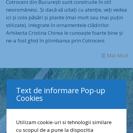
Cotroceni din București sunt construite în stil
neoromânesc. Și dacă vă uitați cu atenție, veți vedea
ici și colo păsări și plante (mai mult sau mai puțin
stilizate), integrate în ornamentele clădirilor.
Arhitecta Cristina Chirea le cunoaște foarte bine și
ne-a fost ghid în plimbarea prin Cotroceni.
Mai Mult
Text de informare Pop-up
Cookies
Utilizam cookie-uri si tehnologii similare
cu scopul de a pune la dispozitia
✕